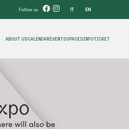
Follow us
IT
EN
ABOUT US
CALENDAR
EVENTS
SPACES
INFO
TICKET
Expo
ere will also be